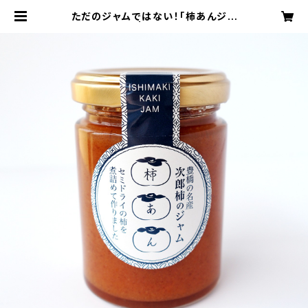
ただのジャムではない！「柿あんジャ
ム」 | jirokaki