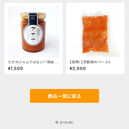
ただのジャムではない！「柿あん
【完熟！】次郎柿のペースト
ジャム」
¥1,500
¥3,000
商品一覧に戻る
© jirokaki