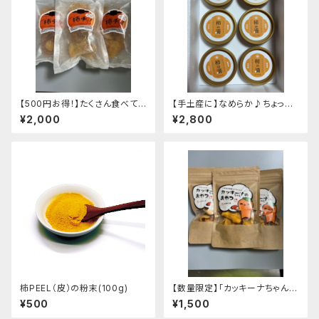
【500円お得！】たくさん食べても
【手土産に】なめらか♪ちょっぴ
罪悪感なし！次郎柿のスナック菓
り贅沢♪次郎柿のジェラート「柿
¥2,000
¥2,800
子「柿チッ」5袋
の滴」
柿PEEL（皮）の粉末(100g)
【数量限定】「カッキーナちゃんの
おやつ（ドライ柿）」３袋セット
¥500
¥1,500